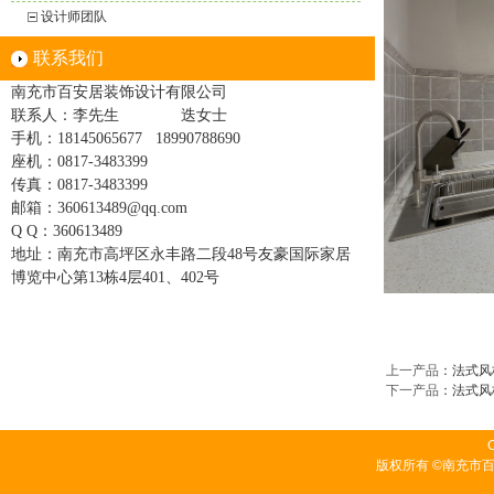
设计师团队
联系我们
南充市百安居装饰设计有限公司
联系人：李先生
迭女士
手机：18145065677 18990788690
座机：0817-3483399
传真：
0817-3483399
邮箱：360613489@qq.com
Q Q：
360613489
地址：
南充市高坪区永丰路二段48号友豪国际家居
博览中心第13栋4层401、402号
上一产品
：
法式风格
下一产品
：
法式风格
C
版权所有 ©南充市百