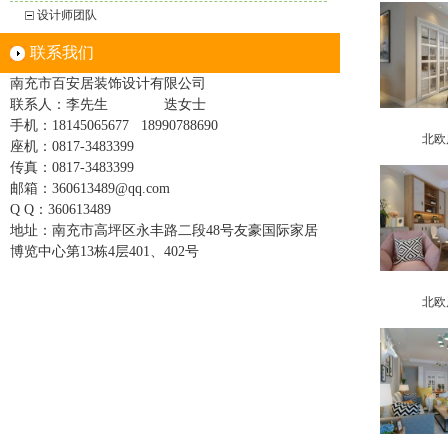
设计师团队
联系我们
南充市百安居装饰设计有限公司
联系人：李先生
迭女士
手机：18145065677 18990788690
北欧
座机：0817-3483399
传真：
0817-3483399
邮箱：360613489@qq.com
Q Q：
360613489
地址：
南充市高坪区永丰路二段48号友豪国际家居
博览中心第13栋4层401、402号
北欧